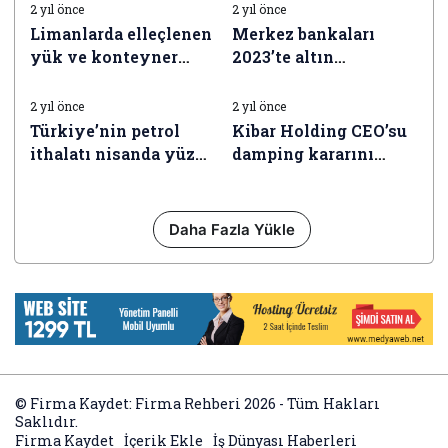
tonu aştı
2 yıl önce
2 yıl önce
Limanlarda elleçlenen
Merkez bankaları
yük ve konteyner
2023’te altın
İŞ DÜNYASI HABERLERI
İŞ DÜNYASI HABERLERI
ölçüsü arttı
rezervlerini artırdı
2 yıl önce
2 yıl önce
Türkiye’nin petrol
Kibar Holding CEO’su
ithalatı nisanda yüzde
damping kararını
18,7 arttı
kıymetlendirdi
Daha Fazla Yükle
© Firma Kaydet: Firma Rehberi 2026 - Tüm Hakları
Saklıdır.
Firma Kaydet
İçerik Ekle
İş Dünyası Haberleri