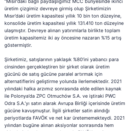
“Mısır’daki bağlı paydaşlığımız MCC bünyesinde ikinci
üretim çizgimiz devreye girmiş olup Şirketimizin
Mısır’daki üretim kapasitesi yıllık 10 bin ton düzeyine,
konsolide üretim kapasitesi yıllık 131.410 ton düzeyine
ulaşmıştır. Devreye alınan yatırımlarla birlikte toplam
üretim kapasitemiz iki ay öncesine nazaran %15 artış
göstermiştir.
Şirketimiz, satışlarının yaklaşık %80’ini yabancı para
cinsinden gerçekleştiren bir şirket olarak üretim
gücünü de satış gücüne paralel artırmak için
alternatiflerini geliştirme yolunda ilerlemektedir. 2021
yılındaki halka arzımız sonrasında elde edilen kaynak
ile Polonya’da ZPC Otmuchów S.A. ve iştiraki PWC
Odra S.A.’yı satın alarak Avrupa Birliği içerisinde üretim
gücüne kavuşmuştur. İlgili şirketler satin alındığı
periyotlarda FAVÖK ve net kar üretememekteydi. 2021
yılından bugüne alınan aksiyonlar sonrasında hem