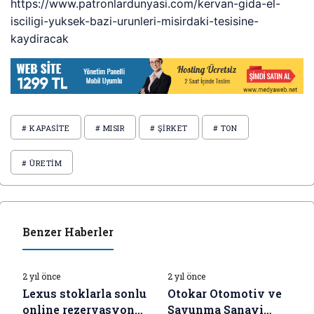
https://www.patronlardunyasi.com/kervan-gida-el-
isciligi-yuksek-bazi-urunleri-misirdaki-tesisine-
kaydiracak
# KAPASITE
# MISIR
# ŞIRKET
# TON
# ÜRETIM
Benzer Haberler
İŞ DÜNYASI HABERLERI
İŞ DÜNYASI HABERLERI
2 yıl önce
2 yıl önce
Lexus stoklarla sonlu
Otokar Otomotiv ve
online rezervasyona
Savunma Sanayi