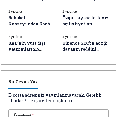
İŞ DÜNYASI HABERLERI
İŞ DÜNYASI HABERLERI
özel yaz fırsatlarını
Şirketi, askeri ticari
başlattı
araçları sürecek
2 yıl önce
2 yıl önce
bayan test sürücüsü
Rekabet
Özgür piyasada döviz
arıyor
Konseyi’nden Roche
açılış fiyatları
İŞ DÜNYASI HABERLERI
İŞ DÜNYASI HABERLERI
Müstahzarları Sanayi
(08.05.2024)
hakkında soruşturma
2 yıl önce
3 yıl önce
BAE’nin yurt dışı
Binance SEC’in açtığı
yatırımları 2,5
davanın reddini
trilyon dolara ulaştı
istedi
Bir Cevap Yaz
E-posta adresiniz yayınlanmayacak.
Gerekli
alanlar
*
ile işaretlenmişlerdir
Yorumunuz
*