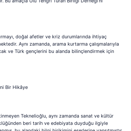
. Bu amaçla Ulu Tengri Turan Birliği Derneği’ni
mayı, doğal afetler ve kriz durumlarında ihtiyaç
emektedir. Aynı zamanda, arama kurtarma çalışmalarıyla
ak ve Türk gençlerini bu alanda bilinçlendirmek için
ni Bir Hikâye
etinmeyen Teknelioğlu, aynı zamanda sanat ve kültür
klüğünden beri tarih ve edebiyata duyduğu ilgiyle
pmış, bu alandaki bilgi birikimini eserlerine yansıtmıştır.