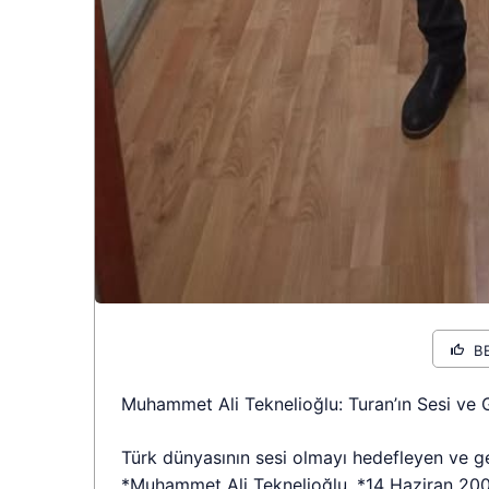
B
Muhammet Ali Teknelioğlu: Turan’ın Sesi ve 
Türk dünyasının sesi olmayı hedefleyen ve g
*Muhammet Ali Teknelioğlu, *14 Haziran 2005