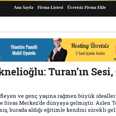
Ana Sayfa
Firma Listesi
Ücretsiz Firma Ekle
elioğlu: Turan’ın Sesi, 
efleyen ve genç yaşına rağmen büyük ideall
’te Sivas Merkez’de dünyaya gelmiştir. Aslen 
miş, burada aldığı eğitimle kendini sürekli geli