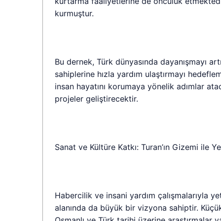
kurtarma faaliyetlerine de öncülük etmektedir
kurmuştur.
Bu dernek, Türk dünyasında dayanışmayı artır
sahiplerine hızla yardım ulaştırmayı hedefl
insan hayatını korumaya yönelik adımlar atac
projeler geliştirecektir.
Sanat ve Kültüre Katkı: Turan’ın Gizemi ile Ye
Habercilik ve insani yardım çalışmalarıyla y
alanında da büyük bir vizyona sahiptir. Küçü
Osmanlı ve Türk tarihi üzerine araştırmalar ya