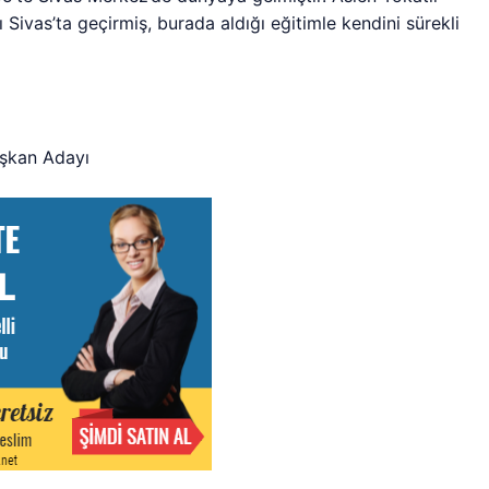
ı Sivas’ta geçirmiş, burada aldığı eğitimle kendini sürekli
aşkan Adayı