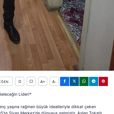
A+
A-
EĞEN
Geleceğin Lideri*
enç yaşına rağmen büyük idealleriyle dikkat çeken
’te Sivas Merkez’de dünyaya gelmiştir. Aslen Tokatlı