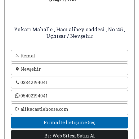
Yukarı Mahalle , Hacı alibey caddesi , No :45 ,
Uçhisar / Nevşehir
Kemal
Nevşehir
03842194041
05402194041
alikacastlehouse.com
Firma İle İletişime Geç
Bir Web Sitesi Satın Al