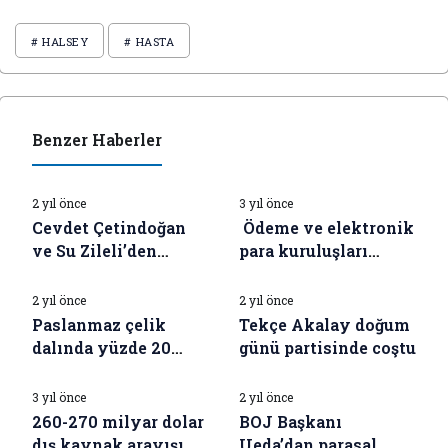
# HALSEY
# HASTA
Benzer Haberler
İŞ DÜNYASI HABERLERI
İŞ DÜNYASI HABERLERI
2 yıl önce
3 yıl önce
Cevdet Çetindoğan
Ödeme ve elektronik
ve Su Zileli’den
para kuruluşları
İŞ DÜNYASI HABERLERI
İŞ DÜNYASI HABERLERI
birinci fotoğraf
“kamu faydasını
ilgilendiren
2 yıl önce
2 yıl önce
kuruluşlar”
Paslanmaz çelik
Tekçe Akalay doğum
kapsamına alındı
dalında yüzde 20
günü partisinde coştu
İŞ DÜNYASI HABERLERI
İŞ DÜNYASI HABERLERI
vergi müdafaası
talebi
3 yıl önce
2 yıl önce
260-270 milyar dolar
BOJ Başkanı
dış kaynak arayışı
Ueda’dan parasal