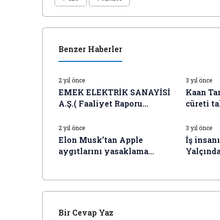
Benzer Haberler
İŞ DÜNYASI HABERLERI
İŞ DÜNYAS
2 yıl önce
3 yıl önce
EMEK ELEKTRİK SANAYİSİ
Kaan Ta
A.Ş.( Faaliyet Raporu
cüreti ta
İŞ DÜNYASI HABERLERI
İŞ DÜNYAS
(Konsolide)
2 yıl önce
3 yıl önce
Elon Musk’tan Apple
İş insan
aygıtlarını yasaklama
Yalçında
planı
Kurulu (
Başkanlı
Yerine 
geçiyor.
Bir Cevap Yaz