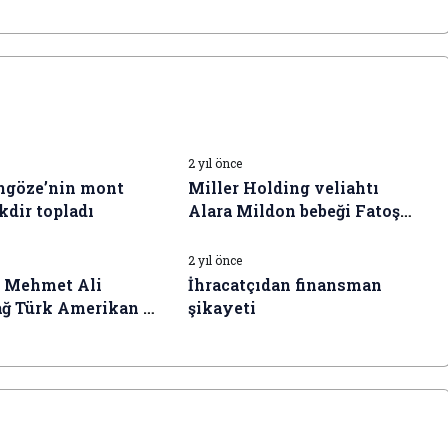
I HABERLERI
İŞ DÜNYASI HABERLERI
2 yıl önce
ngöze’nin mont
Miller Holding veliahtı
kdir topladı
Alara Mildon bebeği Fatoş
I HABERLERI
İŞ DÜNYASI HABERLERI
Mila’yı doğurdu
2 yıl önce
ı Mehmet Ali
İhracatçıdan finansman
ğ Türk Amerikan İş
şikayeti
TAİK)
ğı’ndan ayrılıyor.
Murat Özyeğin