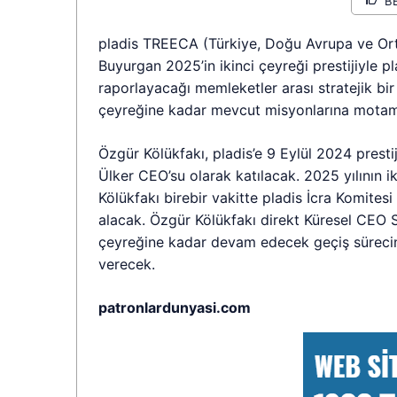
B
pladis TREECA (Türkiye, Doğu Avrupa ve Ort
Buyurgan 2025’in ikinci çeyreği prestijiyle p
raporlayacağı memleketler arası stratejik bir
çeyreğine kadar mevcut misyonlarına mota
Özgür Kölükfakı, pladis’e 9 Eylül 2024 presti
Ülker CEO’su olarak katılacak. 2025 yılının ik
Kölükfakı birebir vakitte pladis İcra Komites
alacak. Özgür Kölükfakı direkt Küresel CEO S
çeyreğine kadar devam edecek geçiş süreci
verecek.
patronlardunyasi.com