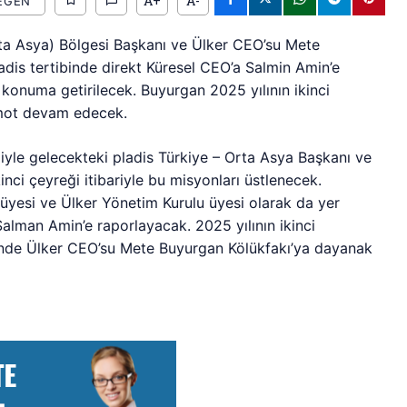
A+
A-
EĞEN
a Asya) Bölgesi Başkanı ve Ülker CEO’su Mete
ladis tertibinde direkt Küresel CEO’a Salmin Amin’e
 konuma getirilecek. Buyurgan 2025 yılının ikinci
mot devam edecek.
jiyle gelecekteki pladis Türkiye – Orta Asya Başkanı ve
inci çeyreği itibariyle bu misyonları üstlenecek.
i üyesi ve Ülker Yönetim Kurulu üyesi olarak da yer
alman Amin’e raporlayacak. 2025 yılının ikinci
nde Ülker CEO’su Mete Buyurgan Kölükfakı’ya dayanak