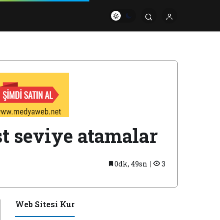
st seviye atamalar
0dk, 49sn
3
Web Sitesi Kur