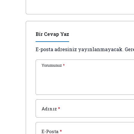
Sermaye Piyasası Aracı
arkadaşl
Süreçlerine Ait Bildirim
Dağları’
(Faiz İçeren)
Bir Cevap Yaz
E-posta adresiniz yayınlanmayacak.
Ger
Yorumunuz
*
Adınız
*
E-Posta
*