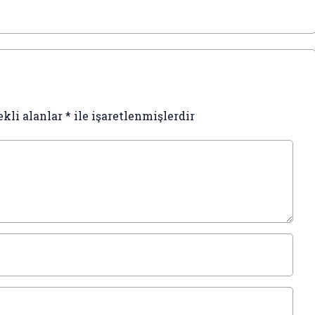
arı ile Rize Kaçkar
nda heliski yaptı
ekli alanlar
*
ile işaretlenmişlerdir