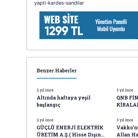
yapti-kardes-sandilar
Benzer Haberler
İŞ DÜNYASI HABERLERI
İŞ DÜNYAS
2 yıl önce
3 yıl önce
Altında haftaya yeşil
QNB Fİ
başlangıç
KİRALAM
İŞ DÜNYASI HABERLERI
İŞ DÜNYAS
Sorumlu
(Konsol
2 yıl önce
3 yıl önce
GÜÇLÜ ENERJİ ELEKTRİK
Vakko’nu
ÜRETİM A.Ş.( Hisse Dışında
Allan H