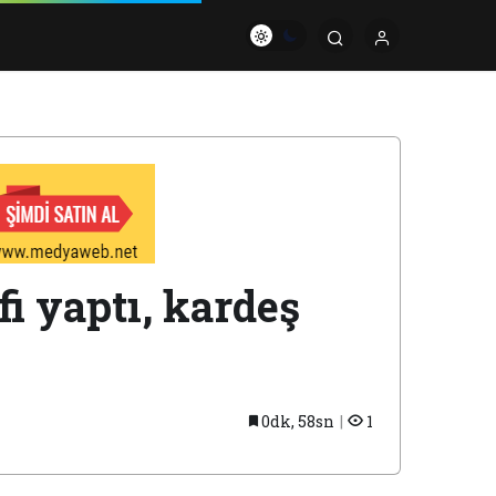
i yaptı, kardeş
0dk, 58sn
1