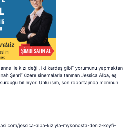
i anne ile kızı değil, iki kardeş gibi” yorumunu yapmaktan
ünah Şehri” üzere sinemalarla tanınan Jessica Alba, eşi
n sürdüğü biliniyor. Ünlü isim, son röportajında memnun
yasi.com/jessica-alba-kiziyla-mykonosta-deniz-keyfi-