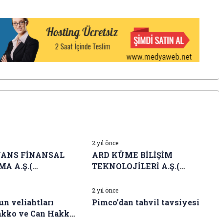
I HABERLERI
İŞ DÜNYASI HABERLERI
2 yıl önce
NANS FİNANSAL
ARD KÜME BİLİŞİM
A A.Ş.(
TEKNOLOJİLERİ A.Ş.(
I HABERLERI
İŞ DÜNYASI HABERLERI
luk Beyanı
Finansal Duran Varlık
ide Olmayan)
Edinimi
2 yıl önce
n veliahtları
Pimco’dan tahvil tavsiyesi
akko ve Can Hakko,