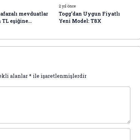
2 yıl önce
afazalı mevduatlar
Togg’dan Uygun Fiyatlı
n TL eşiğine
Yeni Model: T8X
ekli alanlar
*
ile işaretlenmişlerdir