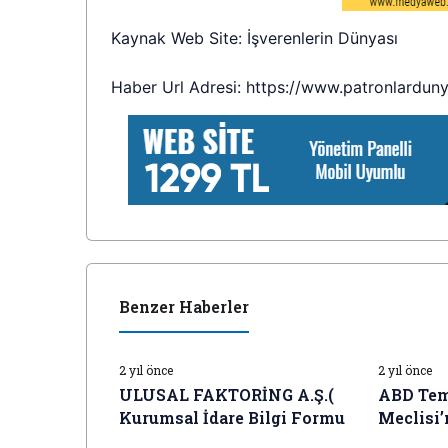
Kaynak Web Site: İşverenlerin Dünyası
Haber Url Adresi: https://www.patronlardun
Benzer Haberler
İŞ DÜNYASI HABERLERI
İŞ DÜNYAS
2 yıl önce
2 yıl önce
ULUSAL FAKTORİNG A.Ş.(
ABD Tem
Kurumsal İdare Bilgi Formu
Meclisi’
İŞ DÜNYASI HABERLERI
İŞ DÜNYAS