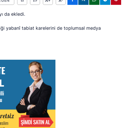
A+
A-
EĞEN
yı da ekledi.
tiği yabanî tabiat karelerini de toplumsal medya