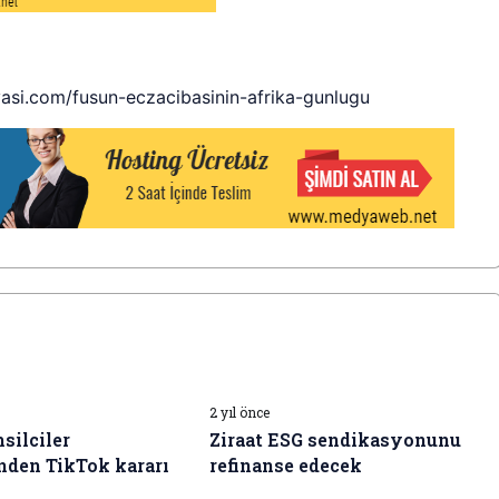
yasi.com/fusun-eczacibasinin-afrika-gunlugu
I HABERLERI
İŞ DÜNYASI HABERLERI
2 yıl önce
silciler
Ziraat ESG sendikasyonunu
nden TikTok kararı
refinanse edecek
I HABERLERI
İŞ DÜNYASI HABERLERI