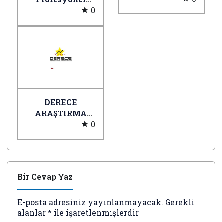
0
Apartman Site
ve Tesis
Yönetim
Danışmanlığı
DERECE
ARAŞTIRMA
0
DANIŞMANLIK
TİCARET
LİMİTED
ŞİRKETİ
Bir Cevap Yaz
E-posta adresiniz yayınlanmayacak.
Gerekli
alanlar
*
ile işaretlenmişlerdir