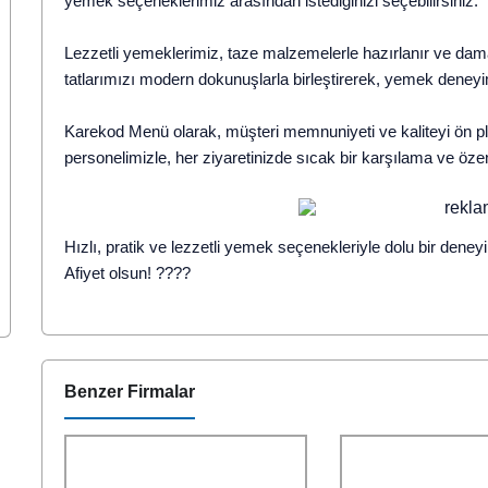
yemek seçeneklerimiz arasından istediğinizi seçebilirsiniz.
Lezzetli yemeklerimiz, taze malzemelerle hazırlanır ve dama
tatlarımızı modern dokunuşlarla birleştirerek, yemek deneyi
Karekod Menü olarak, müşteri memnuniyeti ve kaliteyi ön pl
personelimizle, her ziyaretinizde sıcak bir karşılama ve özen
Hızlı, pratik ve lezzetli yemek seçenekleriyle dolu bir den
Afiyet olsun! ????️
Benzer Firmalar