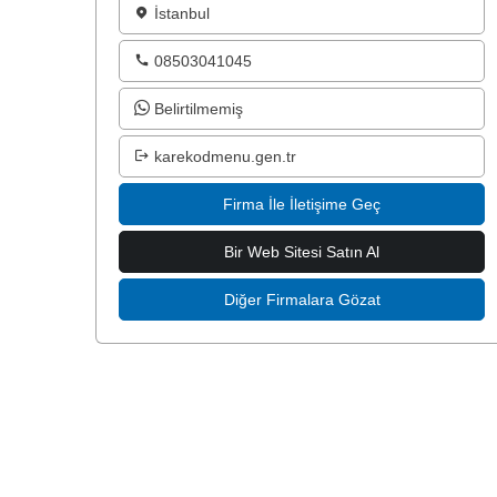
İstanbul
08503041045
Belirtilmemiş
karekodmenu.gen.tr
Firma İle İletişime Geç
Bir Web Sitesi Satın Al
Diğer Firmalara Gözat