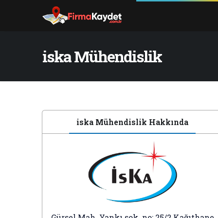
iska Mühendislik
iska Mühendislik Hakkında
Gürsel Mah. Yankı sok. no: 25/2 Kağıthane