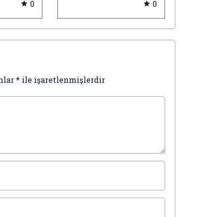
0
0
katı ve
Avukatı Kayseri Ağır
 Avukatı
Ceza Avukatı
nlar
*
ile işaretlenmişlerdir