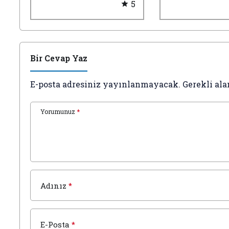
5
Boşanma Avu
Kayseri Ceza
Bir Cevap Yaz
E-posta adresiniz yayınlanmayacak.
Gerekli ala
Yorumunuz
*
Adınız
*
E-Posta
*