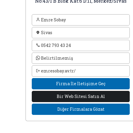
No:43/1 B Blok Kat:6 D:11, Merkez/Sivas
Emre Sobay
Sivas
0542 793 43 24
Belirtilmemiş
emresobay.av.tr/
Firma İle İletişime Geç
Bir Web Sitesi Satın Al
Diğer Firmalara Gözat