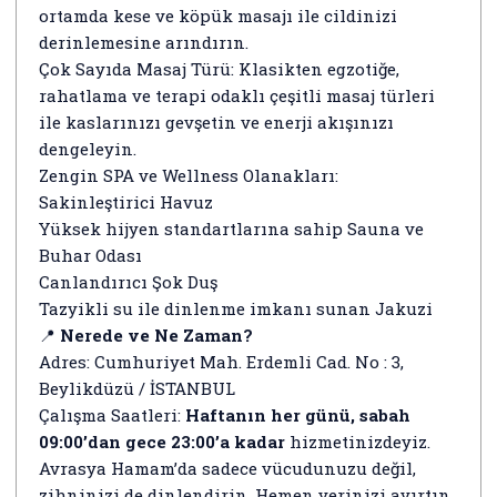
ortamda kese ve köpük masajı ile cildinizi
derinlemesine arındırın.
Çok Sayıda Masaj Türü: Klasikten egzotiğe,
rahatlama ve terapi odaklı çeşitli masaj türleri
ile kaslarınızı gevşetin ve enerji akışınızı
dengeleyin.
Zengin SPA ve Wellness Olanakları:
Sakinleştirici Havuz
Yüksek hijyen standartlarına sahip Sauna ve
Buhar Odası
Canlandırıcı Şok Duş
Tazyikli su ile dinlenme imkanı sunan Jakuzi
📍
Nerede ve Ne Zaman?
Adres: Cumhuriyet Mah. Erdemli Cad. No : 3,
Beylikdüzü / İSTANBUL
Çalışma Saatleri:
Haftanın her günü, sabah
09:00’dan gece 23:00’a kadar
hizmetinizdeyiz.
Avrasya Hamam’da sadece vücudunuzu değil,
zihninizi de dinlendirin. Hemen yerinizi ayırtın