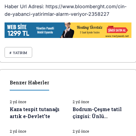
Haber Url Adresi: https://www.bloomberght.com/cin-
de-yabanci-yatirimlar-alarm-veriyor-2358227
# YATIRIM
Benzer Haberler
İŞ DÜNYASI HABERLERI
İŞ DÜNYASI HABERLERI
2 yıl önce
2 yıl önce
Kaza tespit tutanağı
Bodrum-Çeşme tatil
artık e-Devlet’te
çizgisi: Ünlü
İŞ DÜNYASI HABERLERI
İŞ DÜNYASI HABERLERI
isimlerin tatil pozları
2 yıl önce
2 yıl önce