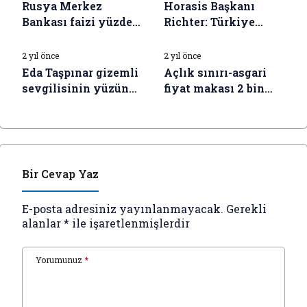
Rusya Merkez
Horasis Başkanı
Bankası faizi yüzde
Richter: Türkiye
İŞ DÜNYASI HABERLERI
İŞ DÜNYASI HABERLERI
16’da tuttu
ekonomisi için
iyimseriz lakin
2 yıl önce
2 yıl önce
vakte muhtaçlık var
Eda Taşpınar gizemli
Açlık sınırı-asgari
sevgilisinin yüzünü
fiyat makası 2 bin
gösterdi
TL’yi aştı
Bir Cevap Yaz
E-posta adresiniz yayınlanmayacak.
Gerekli
alanlar
*
ile işaretlenmişlerdir
Yorumunuz
*