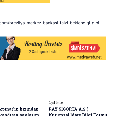
com/brezilya-merkez-bankasi-faizi-beklendigi-gibi-
I HABERLERI
İŞ DÜNYASI HABERLERI
2 yıl önce
pınar’ın kızından
RAY SİGORTA A.Ş.(
yandıran paylaşım
Kurumsal İdare Bilgi Formu