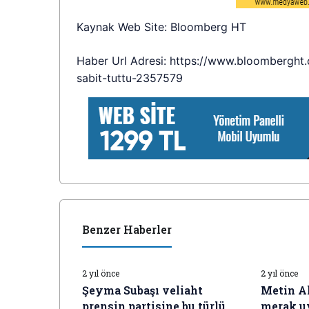
Kaynak Web Site: Bloomberg HT
Haber Url Adresi: https://www.bloomberght.
sabit-tuttu-2357579
Benzer Haberler
İŞ DÜNYASI HABERLERI
İŞ DÜNYAS
2 yıl önce
2 yıl önce
Şeyma Subaşı veliaht
Metin Ak
prensin partisine bu türlü
merak u