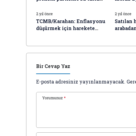
İŞ DÜNYASI HABERLERI
İŞ DÜNYAS
gitti
2 yıl önce
2 yıl önce
TCMB/Karahan: Enflasyonu
Satılan h
düşürmek için harekete
arabadan
geçmeye hazırız
Bir Cevap Yaz
E-posta adresiniz yayınlanmayacak.
Ger
Yorumunuz
*