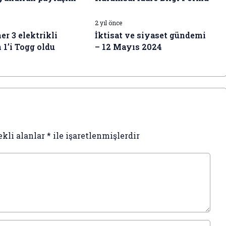
I HABERLERI
İŞ DÜNYASI HABERLERI
2 yıl önce
er 3 elektrikli
İktisat ve siyaset gündemi
 1’i Togg oldu
– 12 Mayıs 2024
ekli alanlar
*
ile işaretlenmişlerdir