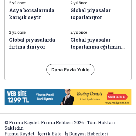
oldu
2 yıl önce
2 yıl önce
Asya borsalarında
Global piyasalar
karışık seyir
toparlanıyor
İŞ DÜNYASI HABERLERI
İŞ DÜNYASI HABERLERI
2 yıl önce
2 yıl önce
Global piyasalarda
Global piyasalar
fırtına diniyor
toparlanma eğilimine
girdi
Daha Fazla Yükle
© Firma Kaydet: Firma Rehberi 2026 - Tüm Hakları
Saklıdır.
Firma Kaydet
İçerik Ekle
İş Dünyası Haberleri