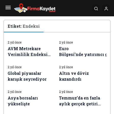
Etiket:
Endeksi
İŞ DÜNYASI HABERLERI
İŞ DÜNYASI HABERLERI
2 yıl önce
2 yıl önce
AVM Metrekare
Euro
Verimlilik Endeksi
Bölgesi’nde yatırımcı güv
İŞ DÜNYASI HABERLERI
İŞ DÜNYASI HABERLERI
haziranda yüzde 75,6
süratli geriledi
arttı
2 yıl önce
2 yıl önce
Global piyasalar
Altın ve döviz
karışık seyrediyor
kazandırdı
İŞ DÜNYASI HABERLERI
İŞ DÜNYASI HABERLERI
2 yıl önce
2 yıl önce
Asya borsaları
Temmuz’da en fazla
yükselişte
aylık gerçek getiri
İŞ DÜNYASI HABERLERI
İŞ DÜNYASI HABERLERI
BIST 100 endeksinde