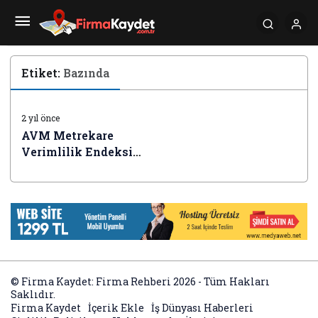
Etiket:
Bazında
İŞ DÜNYASI HABERLERI
2 yıl önce
AVM Metrekare
Verimlilik Endeksi
haziranda yüzde 75,6
arttı
© Firma Kaydet: Firma Rehberi 2026 - Tüm Hakları
Saklıdır.
Firma Kaydet
İçerik Ekle
İş Dünyası Haberleri